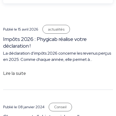
actualités
Publié le 15 avril 2026
Impôts 2026 : Phygicab réalise votre
déclaration !
La déclaration d’impôts 2026 concerne les revenus perçus
en 2025. Comme chaque année, elle permet à
l’administration fiscale de calculer précisément le montant
de l’impôt sur le revenu en fonction de la situation de
Lire la suite
chaque foyer fiscal. Malgré le prélèvement à la source de
l’impôt, cette étape reste obligatoire pour la majorité des
contribuables. Elle […]
Conseil
Publié le 08 janvier 2024