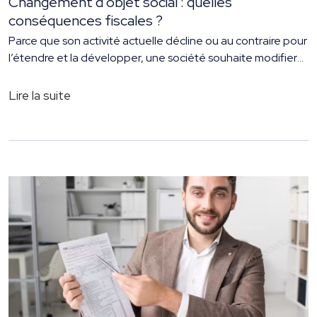
Changement d’objet social : quelles
conséquences fiscales ?
Parce que son activité actuelle décline ou au contraire pour
l’étendre et la développer, une société souhaite modifier
l’objet social. Quelles peuvent être les conséquences
fiscales d’un tel choix ? Nos conseils pour éviter les
Lire la suite
mauvaises surprises. Un changement d’activité réelle ? Les
formalités. Un changement d’objet social implique une
modification des statuts et donc […]